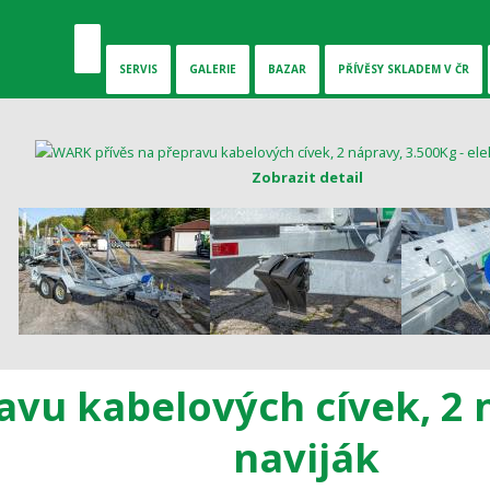
SERVIS
GALERIE
BAZAR
PŘÍVĚSY SKLADEM V ČR
Zobrazit detail
vu kabelových cívek, 2 n
naviják