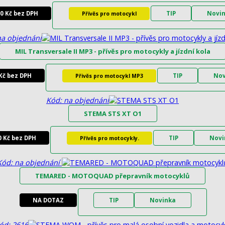
00 Kč bez DPH
TIP
Novi
Přívěs pro motocykl
na objednání
MIL Transversale II MP3 - přívěs pro motocykly a jízdní kola
Kč bez DPH
TIP
Nov
Přivěs pro motocykl MP3
Kód: na objednání
STEMA STS XT O1
0 Kč bez DPH
TIP
Novi
Přívěs pro motocykly.
Kód: na objednání
TEMARED - MOTOQUAD přepravník motocyklů
NA DOTAZ
TIP
Novinka
ód: 2616