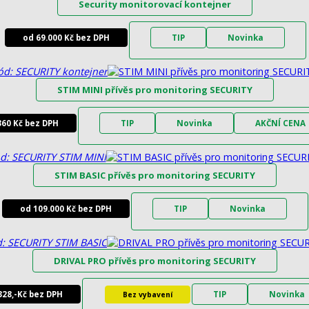
Security monitorovací kontejner
od 69.000 Kč bez DPH
TIP
Novinka
ód: SECURITY kontejner
STIM MINI přívěs pro monitoring SECURITY
360 Kč bez DPH
TIP
Novinka
AKČNÍ CENA
d: SECURITY STIM MINI
STIM BASIC přívěs pro monitoring SECURITY
od 109.000 Kč bez DPH
TIP
Novinka
: SECURITY STIM BASIC
DRIVAL PRO přívěs pro monitoring SECURITY
328,-Kč bez DPH
TIP
Novinka
Bez vybavení