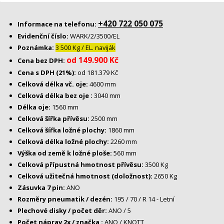
+420 722 050 075
Informace na telefonu:
Evidenční číslo:
WARK/2/3500/EL
Poznámka:
3 500 Kg / EL. naviják
od 149.900 Kč
Cena bez DPH:
Cena s DPH (21%):
od 181.379 Kč
Celková délka vč. oje:
4600 mm
Celková délka bez oje :
3040 mm
Délka oje:
1560 mm
Celková šířka přívěsu:
2500 mm
Celková šířka ložné plochy:
1860 mm
Celková délka ložné plochy:
2260 mm
Výška od země k ložné ploše:
560 mm
Celková přípustná hmotnost přívěsu:
3500 Kg
Celková užitečná hmotnost (doložnost):
2650 Kg
Zásuvka 7 pin:
ANO
Rozměry pneumatik / dezén:
195 / 70 / R 14 - Letní
Plechové disky / počet děr:
ANO / 5
Počet náprav 2x / značka :
ANO / KNOTT