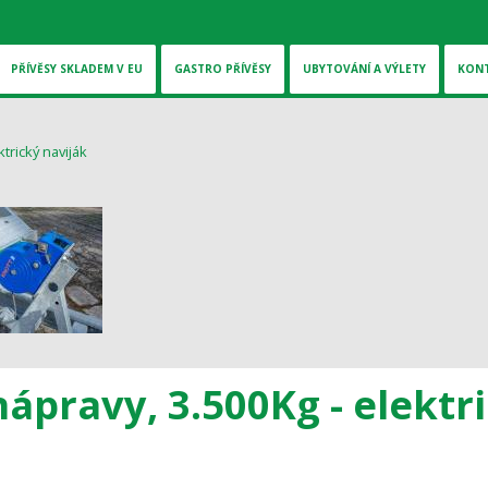
PŘÍVĚSY SKLADEM V EU
GASTRO PŘÍVĚSY
UBYTOVÁNÍ A VÝLETY
KON
ápravy, 3.500Kg - elektr