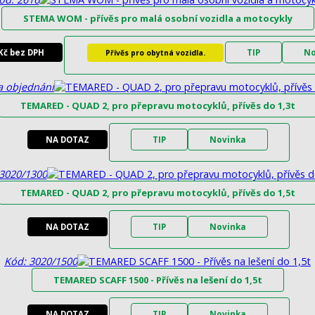
STEMA WOM - přívěs pro malá osobní vozidla a motocykly
Kč bez DPH
TIP
No
Přívěs pro obytná vozidla.
a objednání
TEMARED - QUAD 2, pro přepravu motocyklů, přívěs do 1,3t
NA DOTAZ
TIP
Novinka
3020/1300
TEMARED - QUAD 2, pro přepravu motocyklů, přívěs do 1,5t
NA DOTAZ
TIP
Novinka
Kód: 3020/1500
TEMARED SCAFF 1500 - Přívěs na lešení do 1,5t
NA DOTAZ
TIP
Novinka