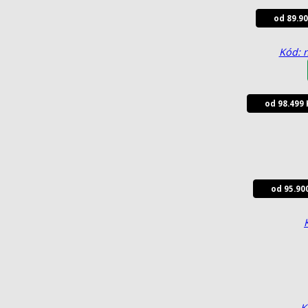
od 89.9
Kód: 
od 98.499 
od 95.90
K