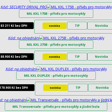
Kód: SECURITY DRIVAL PRO
MIL KXL 175B - přívěs pro motocykly
 83 211 Kč bez DPH
TIP
Novinka
novinka
Kód: na objednání
MIL KXL 275B - přívěs pro motocykly
 88.900 Kč bez DPH
TIP
Novinka
novinka
Kód: na objednání
MIL KXL DUPLEX - přívěs pro motocykly
178.900 Kč bez DPH
TIP
Novinka
novinka
d: na objednání
MIL Transversale - přívěs pro motocykly a jízdní kola