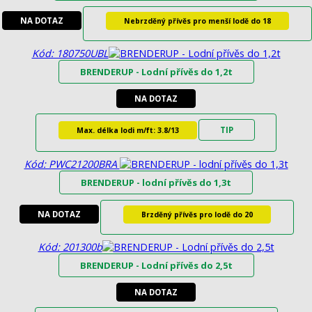
NA DOTAZ
Nebrzděný přívěs pro menší lodě do 18
Kód: 180750UBL
BRENDERUP - Lodní přívěs do 1,2t
NA DOTAZ
TIP
Max. délka lodi m/ft: 3.8/13
Kód: PWC21200BRA
BRENDERUP - lodní přívěs do 1,3t
NA DOTAZ
Brzděný přívěs pro lodě do 20
Kód: 201300b
BRENDERUP - Lodní přívěs do 2,5t
NA DOTAZ