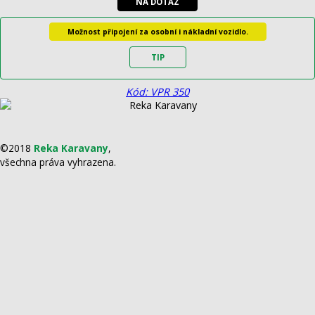
NA DOTAZ
Možnost připojení za osobní i nákladní vozidlo.
TIP
Kód: VPR 350
©2018
Reka Karavany
,
všechna práva vyhrazena.