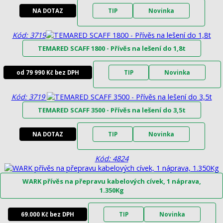
NA DOTAZ
TIP
Novinka
Kód: 3719
TEMARED SCAFF 1800 - Přívěs na lešení do 1,8t
od 79 990 Kč bez DPH
TIP
Novinka
Kód: 3719
TEMARED SCAFF 3500 - Přívěs na lešení do 3,5t
NA DOTAZ
TIP
Novinka
Kód: 4824
WARK přívěs na přepravu kabelových cívek, 1 náprava,
1.350Kg
69.000 Kč bez DPH
TIP
Novinka