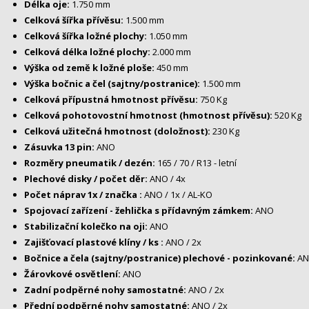
Délka oje:
1.750 mm
Celková šířka přívěsu:
1.500 mm
Celková šířka ložné plochy:
1.050 mm
Celková délka ložné plochy:
2.000 mm
Výška od země k ložné ploše:
450 mm
Výška bočnic a čel (sajtny/postranice):
1.500 mm
Celková přípustná hmotnost přívěsu:
750 Kg
Celková pohotovostní hmotnost (hmotnost přívěsu):
520 Kg
Celková užitečná hmotnost (doložnost):
230 Kg
Zásuvka 13 pin:
ANO
Rozměry pneumatik / dezén:
165 / 70 / R13 - letní
Plechové disky / počet děr:
ANO / 4x
Počet náprav 1x / značka :
ANO / 1x / AL-KO
Spojovací zařízení - žehlička s přídavným zámkem:
ANO
Stabilizační kolečko na oji:
ANO
Zajišťovací plastové klíny / ks :
ANO / 2x
Bočnice a čela (sajtny/postranice) plechové - pozinkované:
AN
Žárovkové osvětlení:
ANO
Zadní podpěrné nohy samostatné:
ANO / 2x
Přední podpěrné nohy samostatné:
ANO / 2x