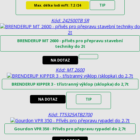
TIP
Max. délka lodi m/ft: 7.2 /24
Kód: 242500TB SR
BRENDERUP MT 2600 - přívěs pro přepravu stavební
techniky do 2t
NA DOTAZ
Kód: MT 2600
BRENDERUP KIPPER 3 - třístranný výklop (sklopka) do 2,7t
NA DOTAZ
TIP
Kód: TT5325ATB2700
Gourdon VPR 350 - Přívěs pro přepravu rypadel do 2,7t