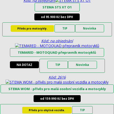
Kód: na objednání
STEMA STS XT O1
od 95.900 Kč bez DPH
TIP
Novinka
Přívěs pro motocykly.
Kód: na objednání
TEMARED - MOTOQUAD přepravník motocyklů
NA DOTAZ
TIP
Novinka
Kód: 2616
STEMA WOM - přívěs pro malá osobní vozidla a motocykly
od 159.990 Kč bez DPH
TIP
Přívěs pro obytná vozidla.