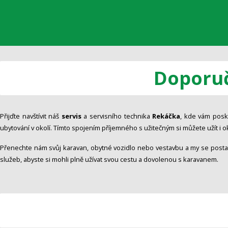
Doporuč
Přijďte navštívit náš
servis
a servisního technika
Rekáčka
, kde vám posk
ubytování v okolí. Tímto spojením příjemného s užitečným si můžete užít i ok
Přenechte nám svůj karavan, obytné vozidlo nebo vestavbu a my se postar
služeb, abyste si mohli plně užívat svou cestu a dovolenou s karavanem.