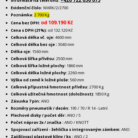
+420 722 050 075
Informace na telefonu:
Evidenční číslo:
WARK/2/2700
Poznámka:
2 700 Kg
od 109.190 Kč
Cena bez DPH:
Cena s DPH (21%):
od 132.120 Kč
Celková délka vč. oje:
4600 mm
Celková délka bez oje :
3040 mm
Délka oje:
1560 mm
Celková šířka přívěsu:
2500 mm
Celková šířka ložné plochy:
1860 mm
Celková délka ložné plochy:
2260 mm
Výška od země k ložné ploše:
560 mm
Celková přípustná hmotnost přívěsu:
2700 Kg
Celková užitečná hmotnost (doložnost):
1850 Kg
Zásuvka 7 pin:
ANO
Rozměry pneumatik / dezén:
195 / 70 / R 14 - Letní
Plechové disky / počet děr:
ANO / 5
Počet náprav 2x / značka :
ANO / KNOTT
Spojovací zařízení - žehlička s integrovaným zámkem:
ANO
Zajišťovací plastové klíny / ks :
ANO / 2