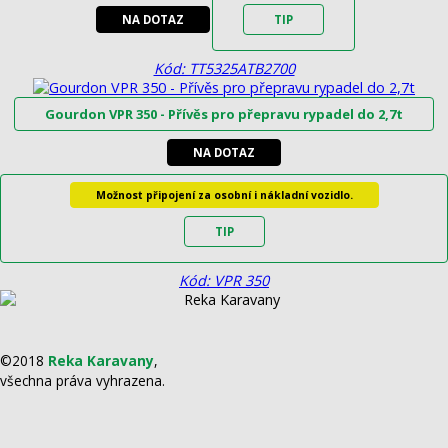
NA DOTAZ
TIP
Kód: TT5325ATB2700
Gourdon VPR 350 - Přívěs pro přepravu rypadel do 2,7t
NA DOTAZ
Možnost připojení za osobní i nákladní vozidlo.
TIP
Kód: VPR 350
©2018
Reka Karavany
,
všechna práva vyhrazena.