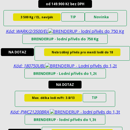
od 149.900 Kč bez DPH
TIP
Novinka
3 500 Kg / EL. naviják
Kód: WARK/2/3500/EL
BRENDERUP - lodní přívěs do 750 Kg
NA DOTAZ
Nebrzděný přívěs pro menší lodě do 18
Kód: 180750UBL
BRENDERUP - Lodní přívěs do 1,2t
NA DOTAZ
TIP
Max. délka lodi m/ft: 3.8/13
Kód: PWC21200BRA
BRENDERUP - lodní přívěs do 1,3t