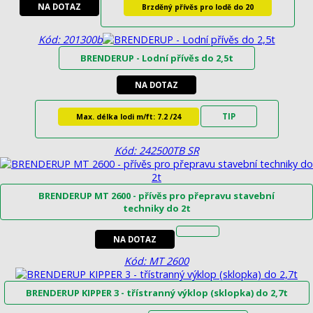
NA DOTAZ
Brzděný přívěs pro lodě do 20
Kód: 201300b
BRENDERUP - Lodní přívěs do 2,5t
NA DOTAZ
TIP
Max. délka lodi m/ft: 7.2 /24
Kód: 242500TB SR
BRENDERUP MT 2600 - přívěs pro přepravu stavební
techniky do 2t
NA DOTAZ
Kód: MT 2600
BRENDERUP KIPPER 3 - třístranný výklop (sklopka) do 2,7t