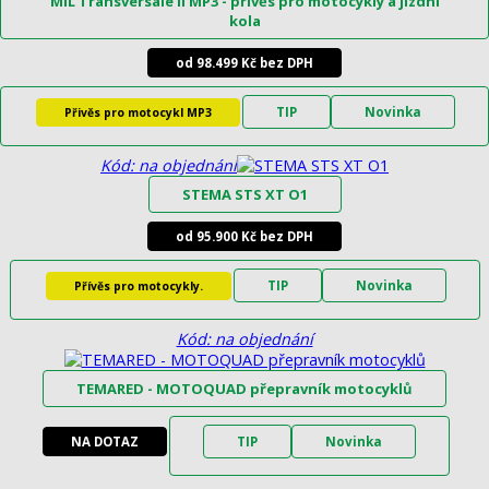
MIL Transversale II MP3 - přívěs pro motocykly a jízdní
kola
od 98.499 Kč bez DPH
TIP
Novinka
Přivěs pro motocykl MP3
Kód: na objednání
STEMA STS XT O1
od 95.900 Kč bez DPH
TIP
Novinka
Přívěs pro motocykly.
Kód: na objednání
TEMARED - MOTOQUAD přepravník motocyklů
NA DOTAZ
TIP
Novinka