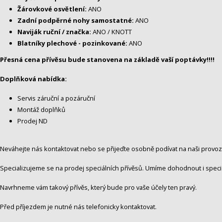
Žárovkové osvětlení:
ANO
Zadní podpěrné nohy samostatné:
ANO
Naviják ruční / značka:
ANO / KNOTT
Blatníky plechové - pozinkované:
ANO
Přesná cena přívěsu bude stanovena na základě vaší poptávky!!!!
Doplňková nabídka:
Servis záruční a pozáruční
Montáž doplňků
Prodej ND
Neváhejte nás kontaktovat nebo se přijeďte osobně podívat na naši provo
Specializujeme se na prodej speciálních přívěsů. Umíme dohodnout i speciá
Navrhneme vám takový přívěs, který bude pro vaše účely ten pravý.
Před příjezdem je nutné nás telefonicky kontaktovat.