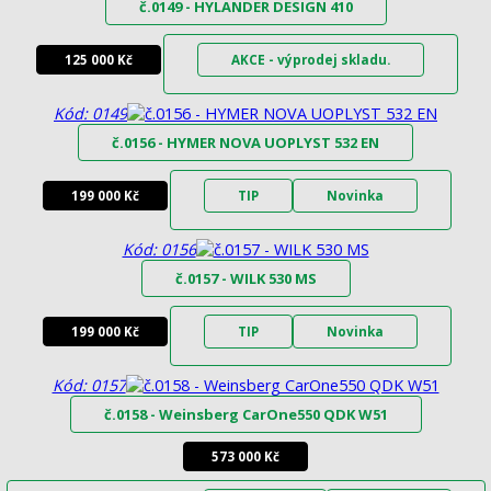
č.0149 - HYLANDER DESIGN 410
125 000 Kč
AKCE - výprodej skladu.
Kód: 0149
č.0156 - HYMER NOVA UOPLYST 532 EN
199 000 Kč
TIP
Novinka
Kód: 0156
č.0157 - WILK 530 MS
199 000 Kč
TIP
Novinka
Kód: 0157
č.0158 - Weinsberg CarOne550 QDK W51
573 000 Kč