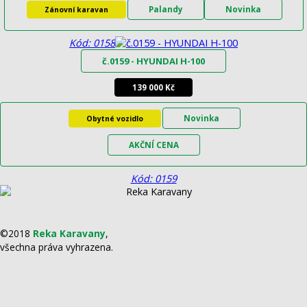
Palandy
Novinka
Zánovní karavan
Kód: 0158
č.0159 - HYUNDAI H-100
139 000 Kč
Novinka
Obytné vozidlo
AKČNÍ CENA
Kód: 0159
©2018
Reka Karavany
,
všechna práva vyhrazena.