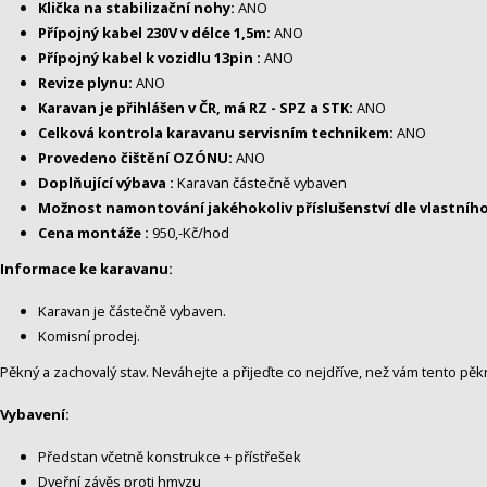
Klička na stabilizační nohy:
ANO
Přípojný kabel 230V v délce 1,5m:
ANO
Přípojný kabel k vozidlu 13pin :
ANO
Revize plynu:
ANO
Karavan je přihlášen v ČR, má RZ - SPZ a STK:
ANO
Celková kontrola karavanu servisním technikem:
ANO
Provedeno čištění OZÓNU:
ANO
Doplňující výbava :
Karavan částečně vybaven
Možnost namontování jakéhokoliv příslušenství dle vlastního
Cena montáže :
950,-Kč/hod
Informace ke karavanu:
Karavan je částečně vybaven.
Komisní prodej.
Pěkný a zachovalý stav. Neváhejte a přijeďte co nejdříve, než vám tento pě
Vybavení:
Předstan včetně konstrukce + přístřešek
Dveřní závěs proti hmyzu