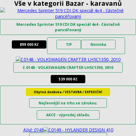
Vše v kategorii Bazar - karavanů
Mercedes Sprinter 519 CDI DK speciál 4x4 - částečně
pancéřovaný
899 000 Kč
TIP
Novinka
č.0148 - VOLKSWAGEN CRAFTER LH5C1350, 2010
539 000 Kč
Obytná dodávka / VESTAVBA / EXPEDIČNÍ
Nejlevnější na trhu se zárukou.
AKCE - výprodej skladu.
Kód: 0148