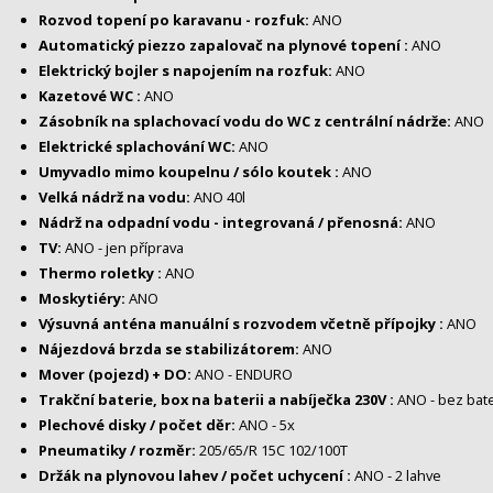
Rozvod topení po karavanu - rozfuk:
ANO
Automatický piezzo zapalovač na plynové topení :
ANO
Elektrický bojler s napojením na rozfuk:
ANO
Kazetové WC :
ANO
Zásobník na splachovací vodu do WC z centrální nádrže:
ANO
Elektrické splachování WC:
ANO
Umyvadlo mimo koupelnu / sólo koutek :
ANO
Velká nádrž na vodu:
ANO 40l
Nádrž na odpadní vodu - integrovaná / přenosná:
ANO
TV:
ANO - jen příprava
Thermo roletky :
ANO
Moskytiéry:
ANO
Výsuvná anténa manuální s rozvodem včetně přípojky :
ANO
Nájezdová brzda se stabilizátorem:
ANO
Mover (pojezd) + DO:
ANO - ENDURO
Trakční baterie, box na baterii a nabíječka 230V :
ANO - bez bate
Plechové disky / počet děr:
ANO - 5x
Pneumatiky / rozměr:
205/65/R 15C 102/100T
Držák na plynovou lahev / počet uchycení :
ANO - 2 lahve