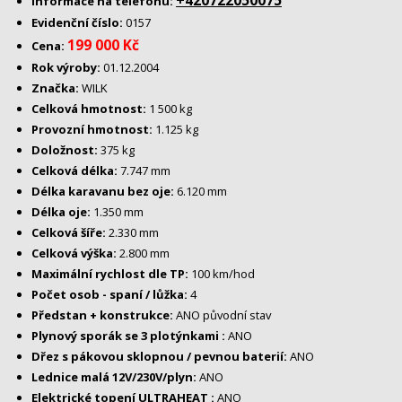
+420722050075
Informace na telefonu:
Evidenční číslo:
0157
199 000 Kč
Cena:
Rok výroby:
01.12.2004
Značka:
WILK
Celková hmotnost:
1 500 kg
Provozní hmotnost:
1.125 kg
Doložnost:
375 kg
Celková délka:
7.747 mm
Délka karavanu bez oje:
6.120 mm
Délka oje:
1.350 mm
Celková šíře:
2.330 mm
Celková výška:
2.800 mm
Maximální rychlost dle TP:
100 km/hod
Počet osob - spaní / lůžka:
4
Předstan + konstrukce:
ANO původní stav
Plynový sporák se 3 plotýnkami :
ANO
Dřez s pákovou sklopnou / pevnou baterií:
ANO
Lednice malá 12V/230V/plyn:
ANO
Elektrické topení ULTRAHEAT :
ANO