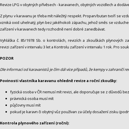
Revize LPG v obytných přívěsech - karavanech, obytných vozidlech a dodáve
Z plynu v karavanu je třeba mít náležitý respekt. Propan/butan tvoří se
vzniká oxid uhelnatý, plyn bez jakéhokoli zápachu, jehož směs se vzduchem
zařízení v karavanech tedy rozhodně není dobré zanedbávat.
Vyhláška č. 85/1978 Sb. o kontrolách, revizích a zkouškách plynových za
revizi zařízení v intervalu 3 let a Kontrolu zařízení v intervalu 1 rok. Pro s
POZOR
Dle informací od karavanistů je čím dál více případů, že kempy v zahraničí re
Povinosti vlastníka karavanu ohledně revize a roční zkoušky:
fyzická osoba v ČR nemusí mít revizi, ale doporučuje se z důvodů be
právnická osoba musí mít
půjčovny musí mít
pokud je karavn či obytný vůz používan za účely dosažení zisku (podn
Kontrola plynového zařízení (roční):