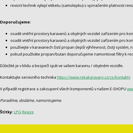
revizní technik vylepí etiketu (samolepku) s vyznačením platnosti r
Doporučujeme:
osadit vnitřní prostory karavanů a obytných vozidel zařízením pro k
osadit vnitřní prostory karavanů a obytných vozidel zařízením pro ko
používejte v karavanech čistí propan (lepší výhřevnost, čistý systém,
pokud používáte propan/butan doporučujeme namontovat filtry k red
Důležité je v klidu a bezpečí spát ve vašem karavnu / obytném vozidle.
Kontaktujte servisního technika
https://www.rekakaravany.cz/cs/kontakty
V případě registrace a zakoupení všech komponentů v našem E-SHOPU
ww
Poradíme, dodáme, namontujeme.
Štítky:
LPG
Revize