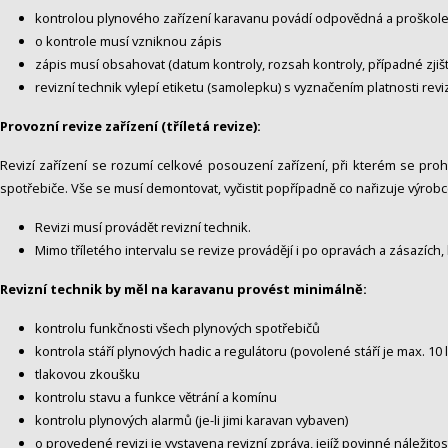
kontrolou plynového zařízení karavanu povádí odpovědná a proškol
o kontrole musí vzniknou zápis
zápis musí obsahovat (datum kontroly, rozsah kontroly, případné zjiš
revizní technik vylepí etiketu (samolepku) s vyznačením platnosti r
Provozní revize zařízení (tříletá revize):
Revizí zařízení se rozumí celkové posouzení zařízení, při kterém se pro
spotřebiče. Vše se musí demontovat, vyčistit popřípadně co nařizuje výrobc
Revizi musí provádět revizní technik.
Mimo tříletého intervalu se revize provádějí i po opravách a zásazích,
Revizní technik by měl na karavanu provést minimálně:
kontrolu funkčnosti všech plynových spotřebičů
kontrola stáří plynových hadic a regulátoru (povolené stáří je max. 10 
tlakovou zkoušku
kontrolu stavu a funkce větrání a komínu
kontrolu plynových alarmů (je-li jimi karavan vybaven)
o provedené revizi je vystavena revizní zpráva, jejíž povinné náležit