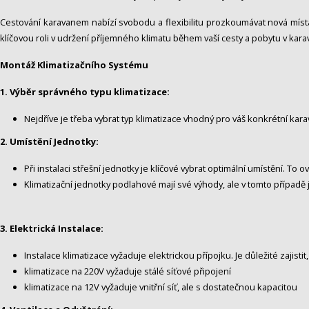
Cestování karavanem nabízí svobodu a flexibilitu prozkoumávat nová místa be
klíčovou roli v udržení příjemného klimatu během vaší cesty a pobytu v kara
Montáž Klimatizačního Systému
1. Výběr správného typu klimatizace:
Nejdříve je třeba vybrat typ klimatizace vhodný pro váš konkrétní kar
2. Umístění Jednotky:
Při instalaci střešní jednotky je klíčové vybrat optimální umístění. To 
Klimatizační jednotky podlahové mají své výhody, ale v tomto případě 
3. Elektrická Instalace:
Instalace klimatizace vyžaduje elektrickou přípojku. Je důležité zajis
klimatizace na 220V vyžaduje stálé síťové připojení
klimatizace na 12V vyžaduje vnitřní síť, ale s dostatečnou kapacitou